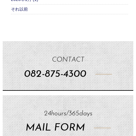
それ以前
CONTACT
082-875-4300
24hours/365days
MAIL FORM