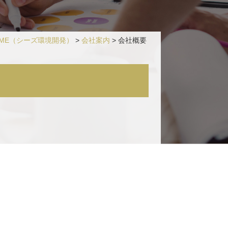
ME
（シーズ環境開発）
>
会社案内
>
会社概要