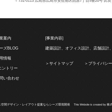
〒731-0113 広島県広島市安佐南区西原7丁目5番20号 比良ビル
業案内
[事業内容]
ーズBLOG
建築
設計、
オフィス
設計、
店舗
設計
用情報
サイトマップ
プライバシ
エントリー
問い合わせ
ス空間デザイン・レイアウト提案ならシーズ環境開発
株
This Website is created by