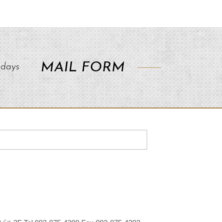
MAIL FORM
5days