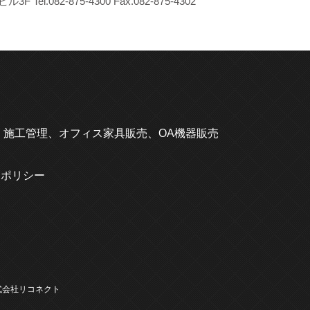
3F Tel.
082-875-4300
Fax.082-875-4302
、
施工
管理、
オフィス
家具販売、OA機器販売
ーポリシー
式会社リコネクト