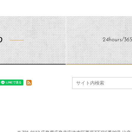
0
24hours/36