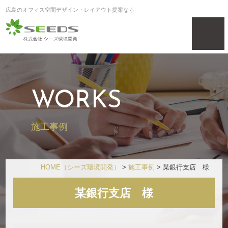
広島のオフィス空間デザイン・レイアウト提案なら
WORKS
施工事例
HOME
（シーズ環境開発）
>
施工事例
>
某銀行支店 様
某銀行支店 様