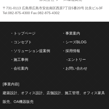
〒731-0113 広島県広島市安佐南区西原7丁目5番20号 比良ビル3F
Tel.
082-875-4300
Fax.082-875-4302
トップページ
事業案内
コンセプト
シーズBLOG
ソリューション提案例
採用情報
施工事例
エントリー
会社案内
お問い合わせ
[事業内容]
建築
設計、
オフィス
設計、
店舗
設計、
施工
管理、
オフィス
家具
販売、OA機器販売