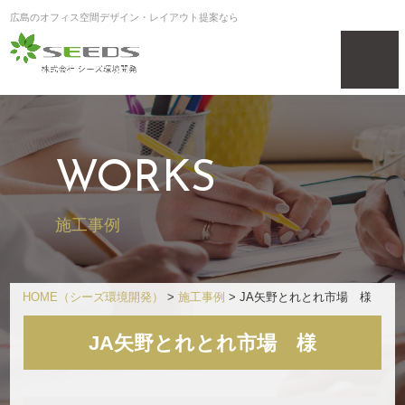
広島のオフィス空間デザイン・レイアウト提案なら
WORKS
施工事例
HOME
（シーズ環境開発）
>
施工事例
>
JA矢野とれとれ市場 様
JA矢野とれとれ市場 様