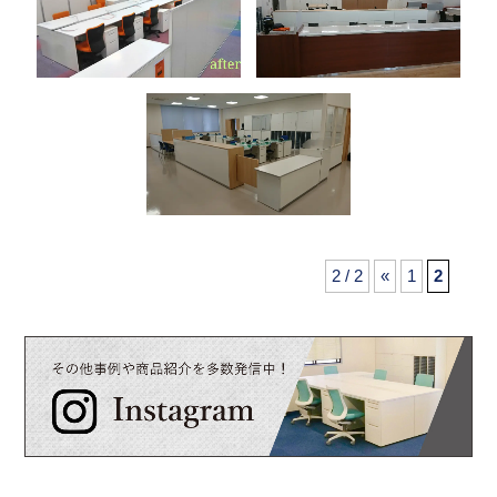
2 / 2
«
1
2